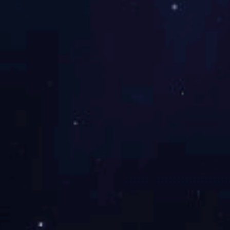
此外，在借鉴了英国等不少成熟小镇的运营经
提供，后期则可以来源于参观旅游、公益售卖、产
除此之外，小镇公约、家人服务、社群组织等
作为一名集团管理者，许峰既对未来蓝城小镇