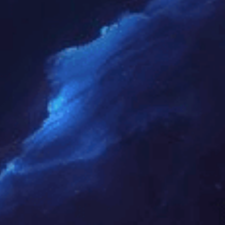
镇建设的契机，整合了原有的一些资源和力量，重