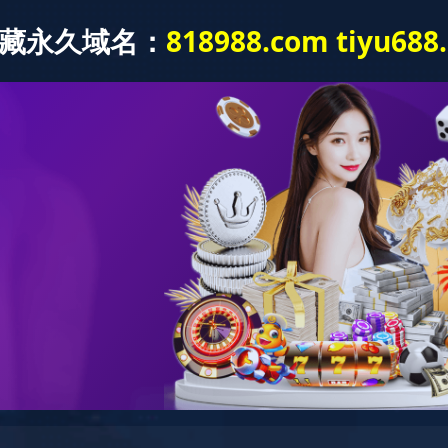
蓝城颐养
资讯
业务模式
理想小镇
产品品类
招标
蓝城视频
您的位置：
wb万