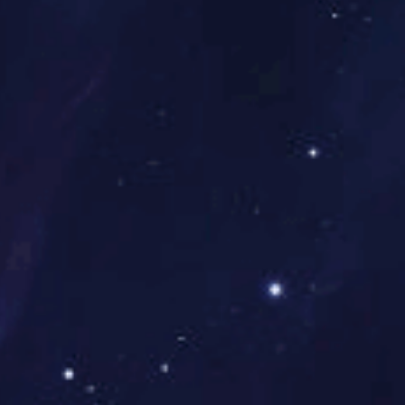
▲
wb万搏体育·(中国)平台官方网站 主要业务版块
2500万方，预计可售金额超过2000亿。“明年目标是至少实现50%的增长率”，许
产模式的驾轻就熟。
为
32.55
周岁的团队，重新出发，力争在轻资产领域保持领先优势。
小镇建设。
个具有特色的理想小镇，实现万亿销售额。”今年夏天，蓝城的“百镇万亿”计划浮出水面