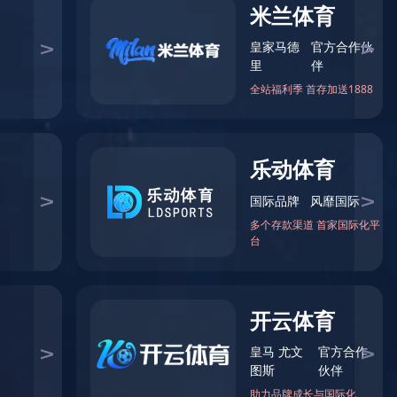
，标志着蓝城全新起航。
的成熟团队在坚守与付出，给予支持。