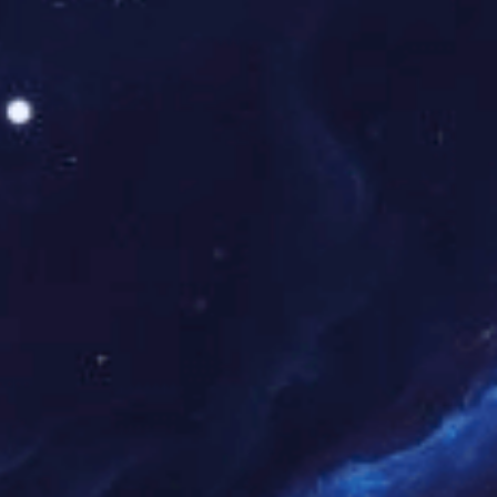
▲
杭州桃李春风实景图
机会点。在加快发展美丽乡村建设、加快建设特色小镇的政策背景下，蓝城顺应着小
▲
成都多利桃花源效果图