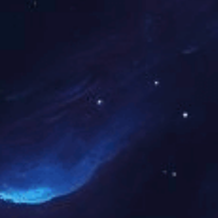
在蓝城的计划中，小镇可以是农业、颐养、文
龄化的颐乐生活小镇，嵊州越剧小镇是第一个文旅
接下来，蓝城还将在安吉布局以教育为特色的
布局蓝城全产业链生态圈
营造小镇生活服务
然而，“百镇万亿”的宏图，并非一蹴而就。
除了蓝城颐养、蓝熙健康、蓝城农业等版块外
源，未来将形成产业生态圈。未来在小镇中引入的