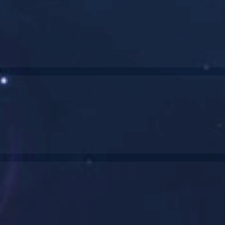
城时事】代建综合能力TOP2！蓝城荣获克而瑞2025年上半年多项代
发布时间：2025-09-09
新闻出处：
字体：
大
中
小
集团联合主办的“致美好 向新生——2025中国房地产企业品牌价值测评成果发布会
建设背景下品牌价值重构与企业发展新路径。