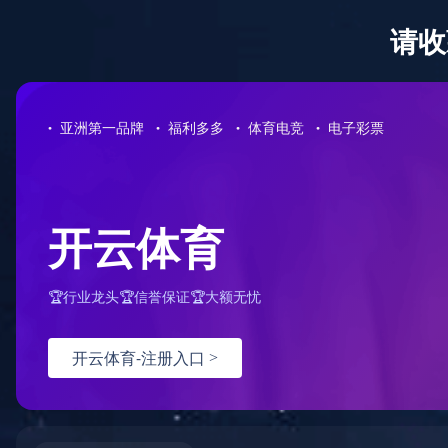
wb万搏体育·(中国)平台官方网站
首 页
走进蓝城
新闻
蓝城新闻
媒体聚焦
蓝城新闻