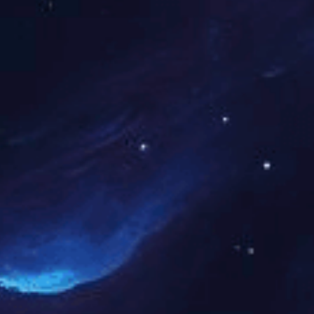
厚积薄发，以实力回应时代命题
2025年，中国房地产行业步入深度调整与
品营造与资源整合能力，更须在品牌信誉、服务体
蓝城以超过20年的专业积累，构建起覆盖项
局，在行业分化加剧的背景下，继续保持新增签约