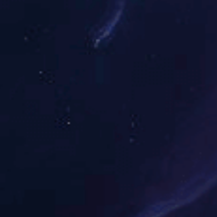
作为中国房地产代建行业的重要推动者与持续
地产优秀政府代建企业”、“2025上半年中国房地
wb万搏体育·(中国)平台官方网站 总裁许峰总