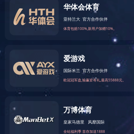
【蓝
9月17日，由上海易居房地产研究院、克而瑞
办。
论坛聚焦房地产发展新模式，探讨“好房子”