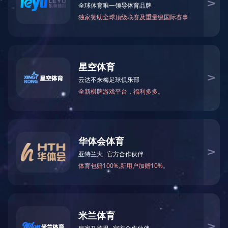
wb万搏体育·(中国)平台官
发布时间：2016-04
2016年4月21日下午，“2016中国房地产百强企业研究成果华东发布会
本次活动由国务院发展研究中心企业研究所、清华大学房地产研究所和中国
地产企业家代表、金融机构等全国业界精英以及华东区主流媒体，规模盛大。