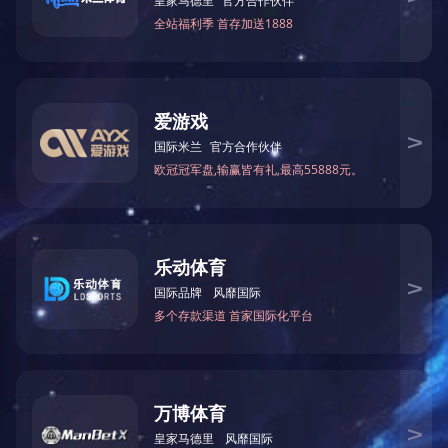
2016中国房地产百强优秀企业名单公布
本次发布会主要由两部分组成，第一部分发布2016中国房地产百强优秀企业
研究组办公室主任、中国指数研究院常务副院长黄瑜女士、国务院发展研究中心
此次 33家华东房企位列百强阵营， 占据全国近1/3席位，10家房企排名30名