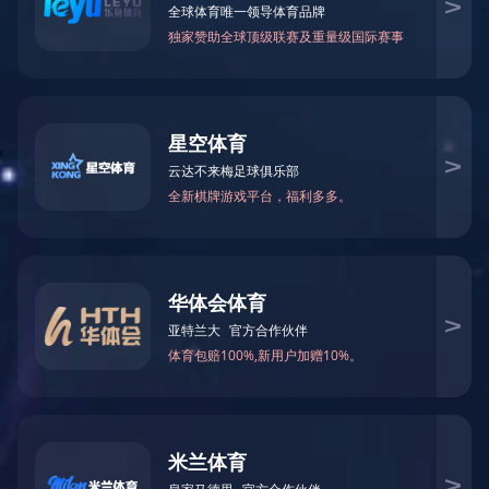
愿不
——wb万搏体育·(中
发布时间：2017-05-26
新
时光流逝，岁月变迁，我们所期待的，不过是跋山涉水穿越年华之后，最终
在蓝城的小镇建设中，也有一批人，他们鲜衣怒马，以理想为名，时光与挫