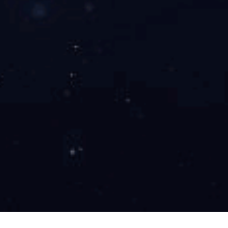
在小镇的建设过程中，一批又一批理想者，用真诚和用心，将蓝城美好生活
同体，让每一个生活在小镇上的生命享受理想的美好生活。
上一篇：
wb万搏体育·(中国)平台官方网站 品牌价值实现88.06亿元，再次荣膺
下一篇：
花海边，蓝城家人们畅想未来美好小镇生活的模样