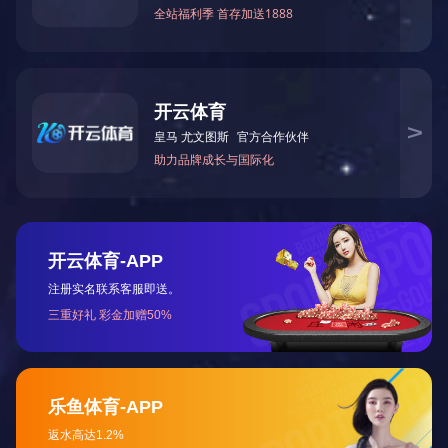
wb万搏
蓝城要将家人的力量汇聚，通过家长、里长、村长、镇长，通过委员会、社