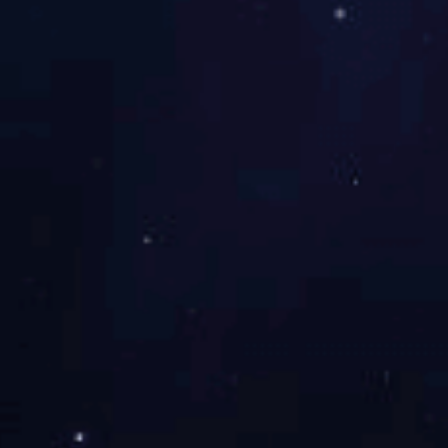
理想如蓝，一展宏图
“蓝图计划”导师鼓励“理想主义者们”砥砺奋
“如果按照wb万搏体育·(中国)平台官方网站
长型管理者。我真心希望，大家在接下来的学习培
我想和大家分享两点成为管理者的要素：第一点
第二点，‘学习是习惯，更是态度’——学习
理解未来，才能做好现在，才能成为更好的自己。