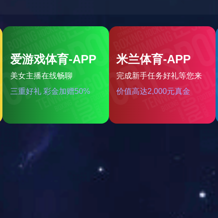
的初衷，wb万搏体育·(中国)平台官方网站 、绿城小镇“蓝图计划”镇长梯队培养项目
题研讨会。