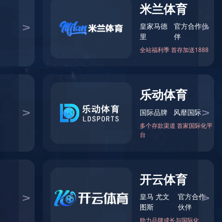
要这样一批有理想、肯学习、能做事的优秀镇长人