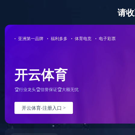
wb万搏体育·(中国)平台官方网站
首 页
走进蓝城
新闻
蓝城新闻
媒体聚焦
蓝城新闻