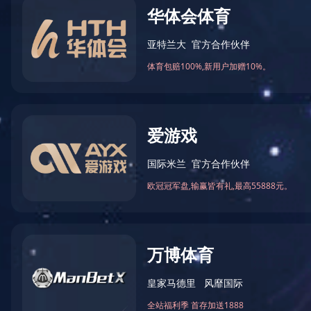
有的人，用十年演绎一首歌；有的人，用十年
从桃李春风到春风长乐，从春风江南到越剧小
才，推动小镇项目的健康、持续发展。