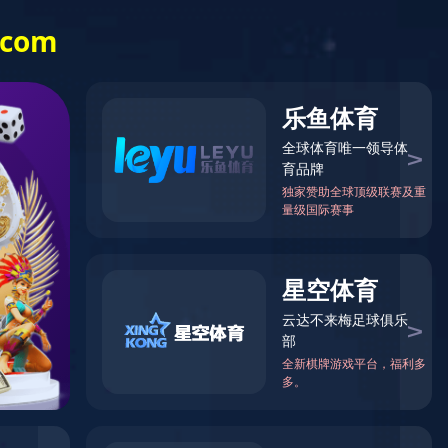
采购
联系蓝城
搏体育·(中国)平台官方网站
>
新闻资讯
>
蓝城新闻