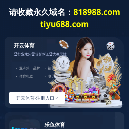
wb万搏体育·(中国)平台官方网站
首 页
走进蓝城
新闻资讯
业务模式
蓝城新闻
媒体聚焦
蓝城视频
蓝城新闻