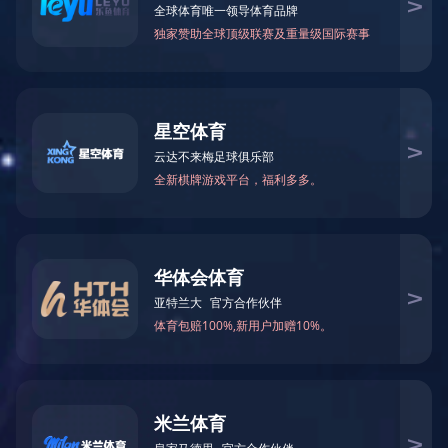
【蓝城时事】代建实力再获权威认可
发布时间：2026-
2026年3月26日，由中国企业评价协会、清华大学房地产研究所和北京中
强企业研究成果发布会暨第二十三届中国房地产百强企业家论坛
”在北京隆重举
wb万搏体育·(中国)平台官方网站
凭借稳健的运营能力、卓越的品质管控
运营引领企业”两项荣誉。wb万搏体育·(中国)平台官方网站 执行总裁傅林江先