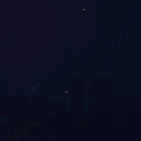
深耕不辍
以实践映照
代建
初心
作为国内
房地产轻资产代建的首倡者
，
蓝城
于2010年率先开展代建业务，
力、产品力、服务力、管控力、生活力
五大核心优势，蓝城持续巩固轻资产运营
从最初的安置房代建，到如今涵盖保障房、城市更新、乡村振兴、产业园区
地级市，累计营造715个美丽家园，其中小镇项目73个，政府代建项目224个，其
期的代建服务，用一座座经得起时间检验的作品，持续书写“为更多人造更多好房
秉持“仁慈普爱 真善至美”的核心价值观，蓝城在代建领域书写了一段段品
企业”殊荣
。每一次荣誉的加冕，都是对蓝城代建实力的肯定，更是对未来前行
标杆项目 多元实践诠释代建深度
荣誉源于实践，蓝城在全国各地精心打磨的一个个标杆项目，正是这份认可
在
商业代建领域
，蓝城以文化传承与品质营造为核心，倾力打造时代经典。
162套宋风合院和234套洋房组成，将宋韵雅致与现代生活完美融合。建筑设
源，凭借精准定位与精工品质，项目实现显著市场溢价，成为苏州高端改善客群
济南首个商业代建项目——济南杨柳春风
，以超百万平方米的体量，将自然