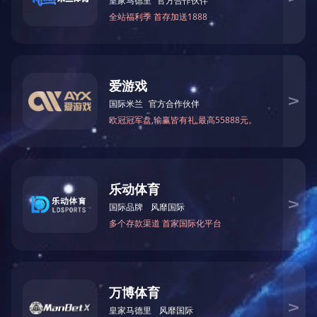
浙江
福建
安徽
北京
山东
莫干山郡安里
销售状态：在建在售