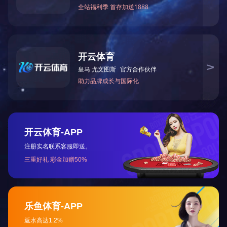
杭州运河郡
销售状态：在售
厦门桃李春风
销售状态：在售